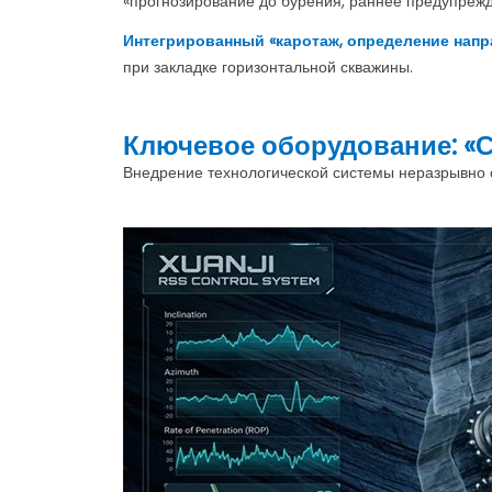
«прогнозирование до бурения, раннее предупрежд
Интегрированный «каротаж, определение напр
при закладке горизонтальной скважины.
Ключевое оборудование: «
Внедрение технологической системы неразрывно с