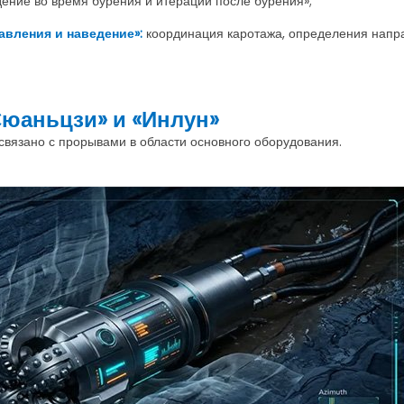
ение во время бурения и итерации после бурения»;
авления и наведение»:
координация каротажа, определения напра
Сюаньцзи» и «Инлун»
вязано с прорывами в области основного оборудования.