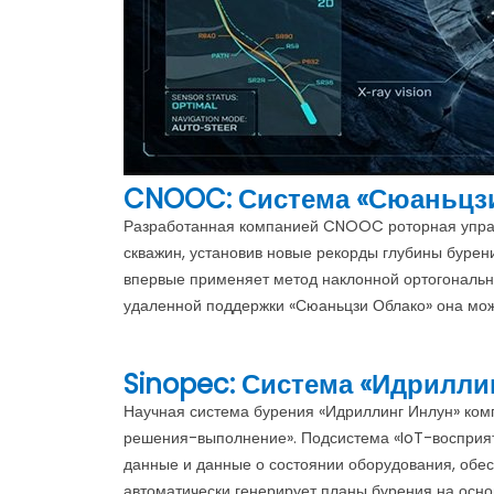
CNOOC: Система «Сюаньцз
Разработанная компанией CNOOC роторная управл
скважин, установив новые рекорды глубины бурени
впервые применяет метод наклонной ортогонально
удаленной поддержки «Сюаньцзи Облако» она мож
Sinopec: Система «Идрилли
Научная система бурения «Идриллинг Инлун» ком
решения-выполнение». Подсистема «IoT-восприят
данные и данные о состоянии оборудования, обес
автоматически генерирует планы бурения на осно