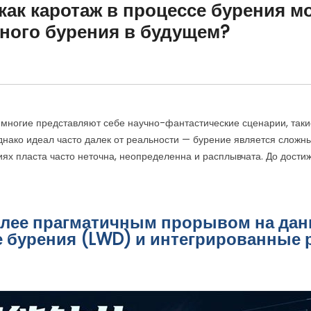
 как каротаж в процессе бурения 
ного бурения в будущем?
, многие представляют себе научно-фантастические сценарии, таки
днако идеал часто далек от реальности — бурение является слож
ях пласта часто неточна, неопределенна и расплывчата. До дости
иболее прагматичным прорывом на да
е бурения (LWD) и интегрированные 