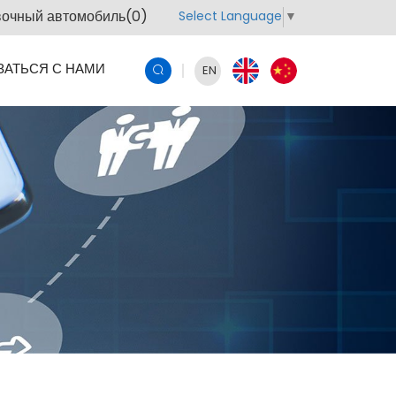
очный автомобиль(
0
)
Select Language
▼
ЗАТЬСЯ С НАМИ
EN