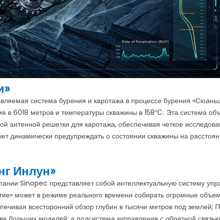
и»
яемая система бурения и каротажа в процессе бурения «Сюаньцз
я в 6018 метров и температуры скважины в 158℃. Эта система объ
й антенной решетки для каротажа, обеспечивая четкое исследован
ет динамически предупреждать о состоянии скважины на расстоян
нг Инлун»
пании Sinopec представляет собой интеллектуальную систему упра
ие» может в режиме реального времени собирать огромные объем
печивая всесторонний обзор глубин в тысячи метров под землей;
ве больших моделей; а подсистема «управления с обратной связь