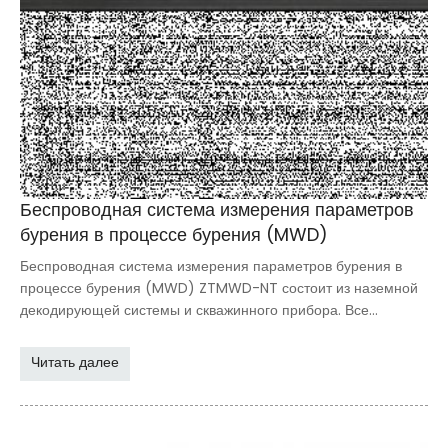
Беспроводная система измерения параметров
бурения в процессе бурения (MWD)
Беспроводная система измерения параметров бурения в
процессе бурения (MWD) ZTMWD-NT состоит из наземной
декодирующей системы и скважинного прибора. Все
электронные схемы скважинного прибора изготовлены по
технологии высокотемпературных многокристальных
Читать далее
модулей (MCM), что обеспечивает превосходную
долговременную надежность и срок службы в условиях
высоких температур и сильной вибрации при максимальной
рабочей температуре до 150°C. Благодаря высокоточным