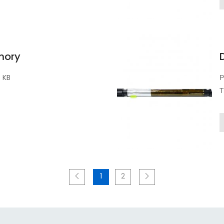
mory
5 KB
Р
Т
1
2