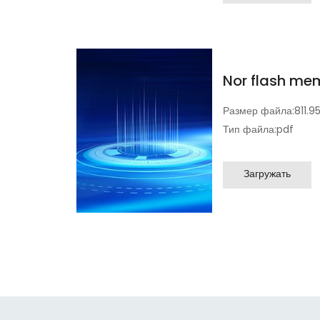
Nor flash me
Размер файла:
811.9
Тип файла:
pdf
Загружать