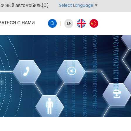
очный автомобиль(
0
)
Select Language
▼
ЗАТЬСЯ С НАМИ
EN