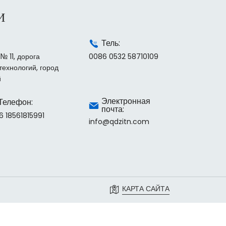
И
Тель:
№ 11, дорога
0086 0532 58710109
технологий, город
й
Электронная
Телефон:
почта:
6 18561815991
info@qdzitn.com
КАРТА САЙТА