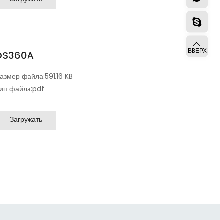
ВВЕРХ
DS360A
азмер файла:
591.16 KB
ип файла:
pdf
Загружать