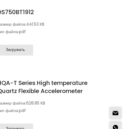
DS750BT1912
азмер файла:
441.53 KB
ип файла:
pdf
Загружать
HQA-T Series High temperature
Quartz Flexible Accelerometer
азмер файла:
628.85 KB
ип файла:
pdf
Загружать