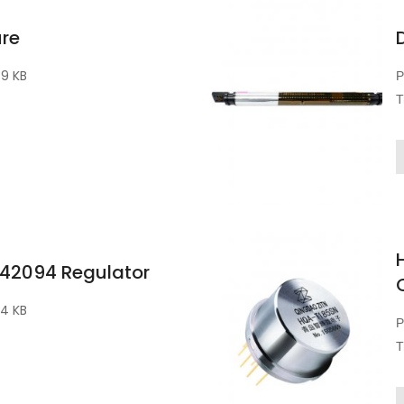
re
39 KB
Р
Т
42094 Regulator
24 KB
Р
Т