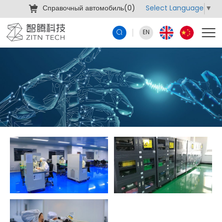
Select Language
▼
Справочный автомобиль(
0
)
EN